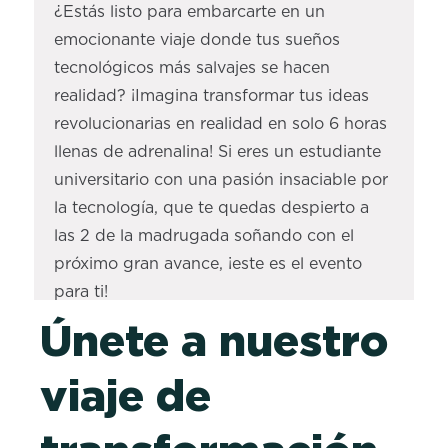
¿Estás listo para embarcarte en un
emocionante viaje donde tus sueños
tecnológicos más salvajes se hacen
realidad? ¡Imagina transformar tus ideas
revolucionarias en realidad en solo 6 horas
llenas de adrenalina! Si eres un estudiante
universitario con una pasión insaciable por
la tecnología, que te quedas despierto a
las 2 de la madrugada soñando con el
próximo gran avance, ¡este es el evento
para ti!
Únete a nuestro
Llamamos a los mejores talentos en
tecnologías de vanguardia, como Gen AI,
viaje de
computación en la nube, IA, aprendizaje
automático y Big Data, para que se unan a