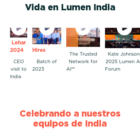
Vida en Lumen India
Lumen
Welcoming
Lumen
A Blueprint f
Lehar
Campus
Technologies
Transformati
2024
Hires
The Trusted
Kate Johnson
CEO
Batch of
Network for
2025 Lumen 
visit to
2023
AI℠
Forum
India
Celebrando a nuestros
equipos de India