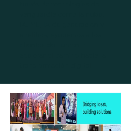
través de tecnologías de
vanguardia como la nube,
IA, ML, IA de generación y
analítica, ayudamos a los
clientes de Lumen a
acelerar el camino hacia la
transformación digital.