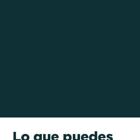
clientes. Estos roles
moldean decisiones, alinean
prioridades y convierten
ideas en resultados. Este es
un trabajo impulsado por la
claridad, la responsabilidad
y la colaboración, donde el
impacto se mide por lo que
avanza.
Lo que puedes